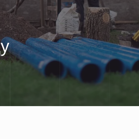
буровики
кач
бурение
ду
3
1