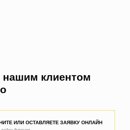
ь нашим клиентом
то
тлана
 оставила заявку на сайте, 20 июля утром мне уже позвони
НИТЕ ИЛИ ОСТАВЛЯЕТЕ ЗАЯВКУ ОНЛАЙН
, а в 16:30 у меня уже была вода. Скважина 12 метров.
е район бурения