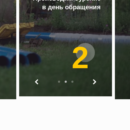
быстрое и
в день обращения
ественное
 скважины
2