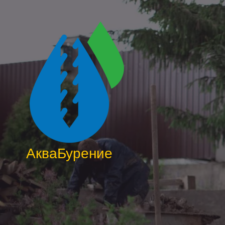
АкваБурение