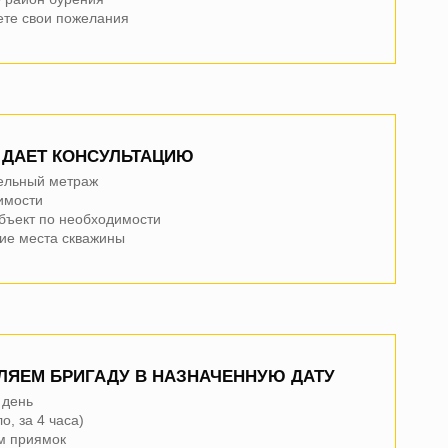
ете свои пожелания
ы, надежные крутые ребята, очень благодарна, всем реко
сей день, гоняю по шесть часов ежедневно, вода ни разу н
му и Артёму, энергичные жизнерадостные парни.
 ДАЕТ КОНСУЛЬТАЦИЮ
ельный метраж
имости
объект по необходимости
ие места скважины
ЛЯЕМ БРИГАДУ В НАЗНАЧЕННУЮ ДАТУ
 день
о, за 4 часа)
м приямок