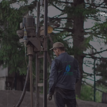
г. Уф
Только опытные
Мы га