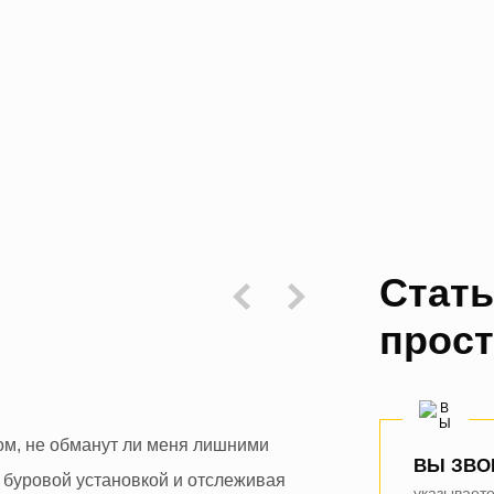
Стат
прос
Анори Све
ом, не обманут ли меня лишними
19 июля ночью
ВЫ ЗВО
с буровой установкой и отслеживая
были на месте
указывает