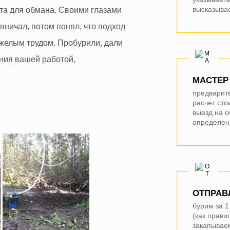
высказыва
еста для обмана. Своими глазами
Профессионал
рвничал, потом понял, что подход
Пользуюсь по 
желым трудом. Пробурили, дали
Спасибо Ради
ния вашей работой,
МАСТЕР
предварит
расчет сто
выезд на 
определен
ОТПРАВ
бурим за 1
(как правил
закапывае